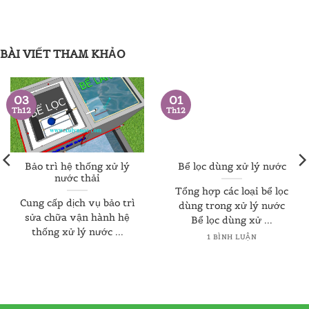
.000.000 ₫.
BÀI VIẾT THAM KHẢO
03
01
Th12
Th12
Bảo trì hệ thống xử lý
Bể lọc dùng xử lý nước
nước thải
Tổng hợp các loại bể lọc
Cung cấp dịch vụ bảo trì
dùng trong xử lý nước
sửa chữa vận hành hệ
Bể lọc dùng xử ...
thống xử lý nước ...
1 BÌNH LUẬN