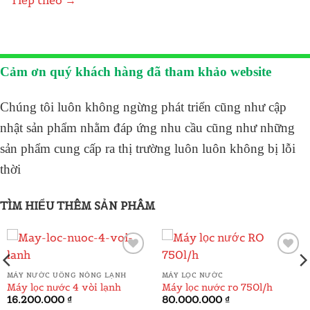
Tiếp theo
→
Cảm ơn quý khách hàng đã tham khảo website
Chúng tôi luôn không ngừng phát triển cũng như cập
nhật sản phẩm nhằm đáp ứng nhu cầu cũng như những
sản phẩm cung cấp ra thị trường luôn luôn không bị lỗi
thời
TÌM HIỂU THÊM SẢN PHÂM
ADD TO
ADD TO
MÁY NƯỚC UỐNG NÓNG LẠNH
MÁY LỌC NƯỚC
WISHLIST
WISHLIST
á
Máy lọc nước 4 vòi lạnh
Máy lọc nước ro 750l/h
ện
16.200.000
₫
80.000.000
₫