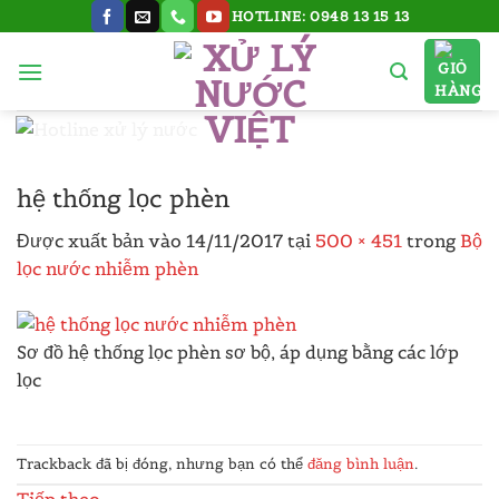
Bỏ
HOTLINE: 0948 13 15 13
qua
nội
dung
hệ thống lọc phèn
Được xuất bản vào
14/11/2017
tại
500 × 451
trong
Bộ
lọc nước nhiễm phèn
Sơ đồ hệ thống lọc phèn sơ bộ, áp dụng bằng các lớp
lọc
Trackback đã bị đóng, nhưng bạn có thể
đăng bình luận
.