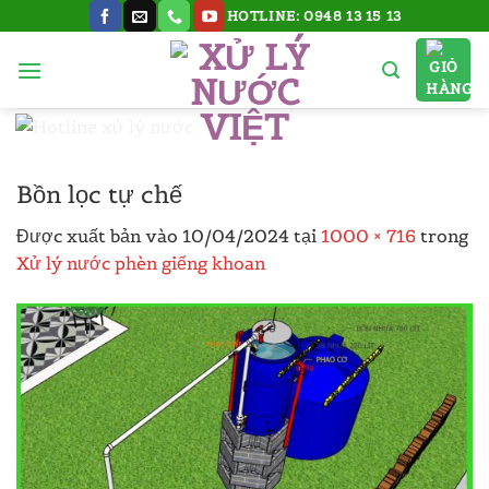
Bỏ
HOTLINE: 0948 13 15 13
qua
nội
dung
Bồn lọc tự chế
Được xuất bản vào
10/04/2024
tại
1000 × 716
trong
Xử lý nước phèn giếng khoan