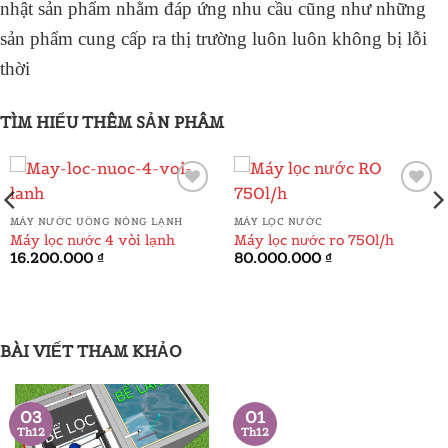
nhật sản phẩm nhằm đáp ứng nhu cầu cũng như những
sản phẩm cung cấp ra thị trường luôn luôn không bị lỗi
thời
TÌM HIỂU THÊM SẢN PHÂM
ADD TO
ADD TO
MÁY NƯỚC UỐNG NÓNG LẠNH
MÁY LỌC NƯỚC
WISHLIST
WISHLIST
á
Máy lọc nước 4 vòi lạnh
Máy lọc nước ro 750l/h
ện
16.200.000
₫
80.000.000
₫
.000.000 ₫.
BÀI VIẾT THAM KHẢO
03
01
Th12
Th12