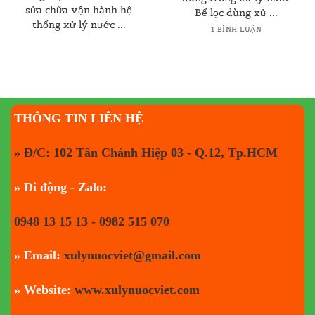
sửa chữa vận hành hệ
Bể lọc dùng xử ...
thống xử lý nước ...
1 BÌNH LUẬN
THÔNG TIN LIÊN HỆ
» Đ/C: 102 Tân Chánh Hiệp 03 - Q.12, Tp.HCM
» Di động - Zalo:
0948 13 15 13 - 0982 515 070
» Email:
xulynuocviet@gmail.com
» Website:
www.xulynuocviet.com