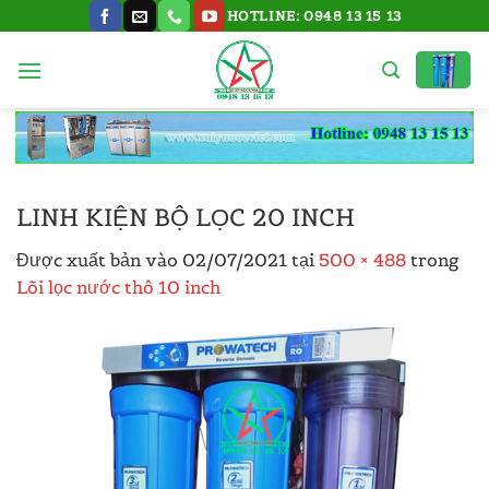
Bỏ
HOTLINE: 0948 13 15 13
qua
nội
dung
LINH KIỆN BỘ LỌC 20 INCH
Được xuất bản vào
02/07/2021
tại
500 × 488
trong
Lõi lọc nước thô 10 inch