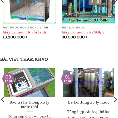
MÁY NƯỚC UỐNG NÓNG LẠNH
MÁY LỌC NƯỚC
Máy lọc nước 4 vòi lạnh
Máy lọc nước ro 750l/h
á
16.200.000
₫
80.000.000
₫
ện
.000.000 ₫.
BÀI VIẾT THAM KHẢO
03
01
Th12
Th12
Bảo trì hệ thống xử lý
Bể lọc dùng xử lý nước
nước thải
Tổng hợp các loại bể lọc
Cung cấp dịch vụ bảo trì
dùng trong xử lý nước