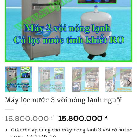
Máy lọc nước 3 vòi nóng lạnh nguội
Giá
Giá
16.800.000
15.800.000
₫
₫
gốc
hiện
Giá trên áp dụng cho máy nóng lạnh 3 vòi có bộ lọc
là:
tại