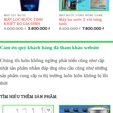
MÁY LỌC NƯỚC
MÁY NƯỚC UỐNG NÓNG LẠNH
MÁY LỌC NƯỚC TINH
Máy lọc nước 2 vòi nóng
KHIẾT RO GIA ĐÌNH
lạnh
Giá
Giá
Giá
Giá
4.000.000
₫
3.600.000
₫
8.100.000
₫
7.800.000
₫
gốc
hiện
gốc
hiện
là:
tại
là:
tại
4.000.000 ₫.
là:
8.100.000 ₫.
là:
3.600.000 ₫.
7.800
Cảm ơn quý khách hàng đã tham khảo website
Chúng tôi luôn không ngừng phát triển cũng như cập
nhật sản phẩm nhằm đáp ứng nhu cầu cũng như những
sản phẩm cung cấp ra thị trường luôn luôn không bị lỗi
thời
TÌM HIỂU THÊM SẢN PHÂM