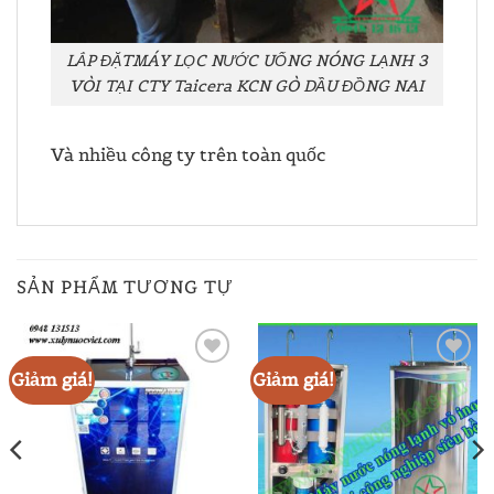
LẮP ĐẶTMÁY LỌC NƯỚC UỐNG NÓNG LẠNH 3
VÒI TẠI CTY Taicera KCN GÒ DẦU ĐỒNG NAI
Và nhiều công ty trên toàn quốc
SẢN PHẨM TƯƠNG TỰ
Giảm giá!
Giảm giá!
ADD TO
ADD TO
WISHLIST
WISHLIST