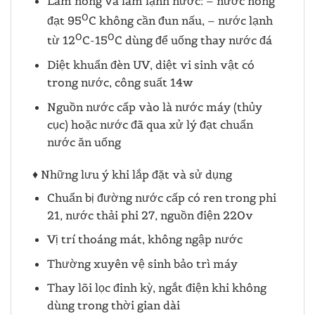
Làm nóng và làm lạnh nước: – nước nóng
0
đạt 95
C không cần đun nấu, – nước lạnh
0
0
từ 12
C-15
C dùng để uống thay nước đá
Diệt khuẩn đèn UV, diệt vi sinh vật có
trong nước, công suất 14w
Nguồn nước cấp vào là nước máy (thủy
cục) hoặc nước đã qua xử lý đạt chuẩn
nước ăn uống
♦ Những lưu ý khi lắp đặt và sử dụng
Chuẩn bị đường nước cấp có ren trong phi
21, nước thải phi 27, nguồn điện 220v
Vị trí thoáng mát, không ngập nước
Thường xuyên vệ sinh bảo trì máy
Thay lõi lọc đinh kỳ, ngắt điện khi không
dùng trong thời gian dài