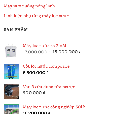
Máy nước uống nóng lạnh
Linh kiện phụ tùng máy lọc nước
SẢN PHẨM
Máy lọc nước ro 3 vòi
Giá
Giá
17.000.000
₫
15.000.000
₫
gốc
hiện
là:
tại
Cột lọc nước composite
17.000.000 ₫.
là:
6.500.000
₫
15.000.000 ₫.
Van 3 cửa dùng rửa ngược
200.000
₫
Máy lọc nước công nghiệp 50l h
16.700.000
₫