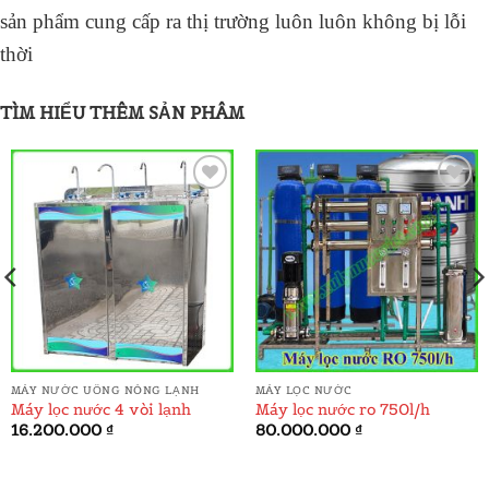
sản phẩm cung cấp ra thị trường luôn luôn không bị lỗi
thời
TÌM HIỂU THÊM SẢN PHÂM
ADD TO
ADD TO
WISHLIST
WISHLIST
MÁY NƯỚC UỐNG NÓNG LẠNH
MÁY LỌC NƯỚC
Máy lọc nước 4 vòi lạnh
Máy lọc nước ro 750l/h
á
16.200.000
₫
80.000.000
₫
ện
.000.000 ₫.