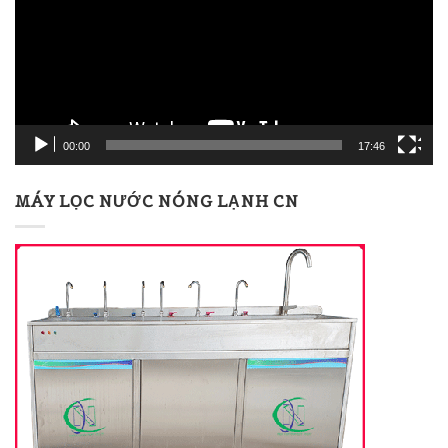
00:00
17:46
MÁY LỌC NƯỚC NÓNG LẠNH CN