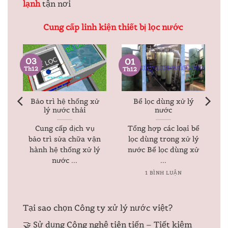
lạnh
tận nơi
Cung cấp linh kiện thiết bị lọc nước
03
01
Th12
Th12
ệ
Bảo trì hệ thống xử
Bể lọc dùng xử lý
lý nước thải
nước
n
Cung cấp dịch vụ
Tổng hợp các loại bể
bảo trì sửa chữa vận
lọc dùng trong xử lý
hành hệ thống xử lý
nước Bể lọc dùng xử
nước ...
...
1 BÌNH LUẬN
Tại sao chọn Công ty xử lý nước việt?
🤝 Sử dụng Công nghệ tiên tiến – Tiết kiệm