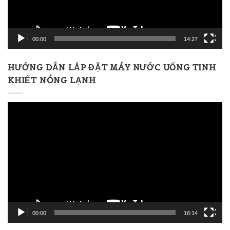
00:00
14:27
HƯỚNG DẪN LẮP ĐẶT MÁY NƯỚC UỐNG TINH
KHIẾT NÓNG LẠNH
Trình
chơi
Video
00:00
16:14