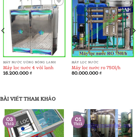
ADD TO
ADD TO
WISHLIST
WISHLIST
MÁY NƯỚC UỐNG NÓNG LẠNH
MÁY LỌC NƯỚC
Máy lọc nước 4 vòi lạnh
Máy lọc nước ro 750l/h
á
16.200.000
₫
80.000.000
₫
ện
.000.000 ₫.
BÀI VIẾT THAM KHẢO
03
01
Th12
Th12