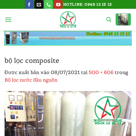
Bỏ
HOTLINE: 0948 13 15 13
qua
nội
dung
bộ lọc composite
Được xuất bản vào
08/07/2021
tại
500 × 606
trong
Bộ lọc nước đầu nguồn