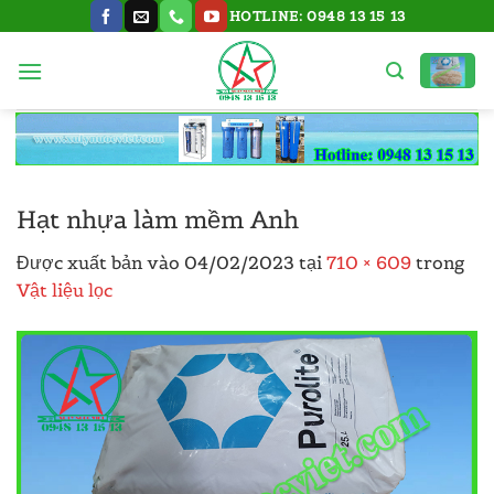
Bỏ
HOTLINE: 0948 13 15 13
qua
nội
dung
Hạt nhựa làm mềm Anh
Được xuất bản vào
04/02/2023
tại
710 × 609
trong
Vật liệu lọc