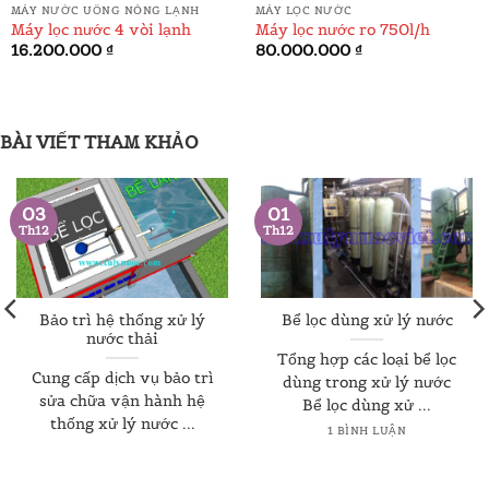
MÁY NƯỚC UỐNG NÓNG LẠNH
MÁY LỌC NƯỚC
Máy lọc nước 4 vòi lạnh
Máy lọc nước ro 750l/h
á
16.200.000
₫
80.000.000
₫
ện
.000.000 ₫.
BÀI VIẾT THAM KHẢO
03
01
Th12
Th12
Bảo trì hệ thống xử lý
Bể lọc dùng xử lý nước
nước thải
Tổng hợp các loại bể lọc
Cung cấp dịch vụ bảo trì
dùng trong xử lý nước
sửa chữa vận hành hệ
Bể lọc dùng xử ...
thống xử lý nước ...
1 BÌNH LUẬN