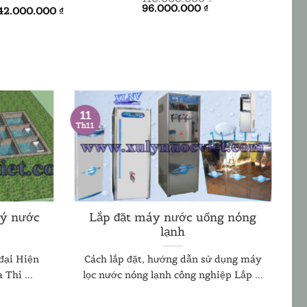
Giá
Giá
Giá
96.000.000
₫
66.
42.000.000
₫
gốc
hiện
gốc
là:
tại
là:
110.000.000 ₫.
là:
75.0
96.000.000 ₫.
11
Th11
lý nước
Lắp đặt máy nước uống nóng
lạnh
 đại Hiện
Cách lắp đặt, hướng dẫn sử dụng máy
Thi ...
lọc nước nóng lạnh công nghiệp Lắp ...