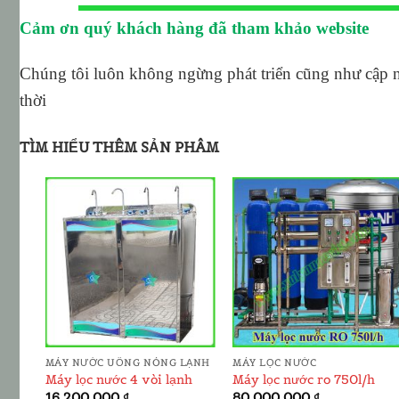
Cảm ơn quý khách hàng đã tham khảo website
Chúng tôi luôn không ngừng phát triển cũng như cập 
thời
TÌM HIỂU THÊM SẢN PHÂM
ADD TO
ADD TO
T
WISHLIST
WISHLIST
MÁY NƯỚC UỐNG NÓNG LẠNH
MÁY LỌC NƯỚC
Máy lọc nước 4 vòi lạnh
Máy lọc nước ro 750l/h
16.200.000
₫
80.000.000
₫