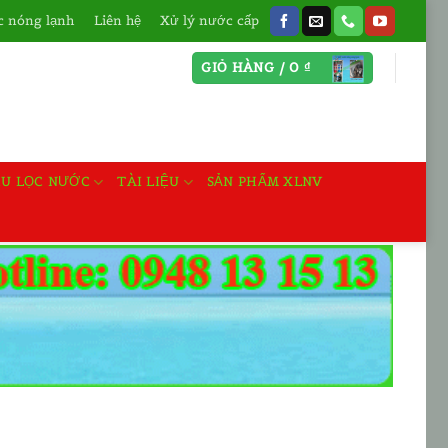
 nóng lạnh
Liên hệ
Xử lý nước cấp
GIỎ HÀNG /
0
₫
ỆU LỌC NƯỚC
TÀI LIỆU
SẢN PHẨM XLNV