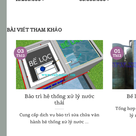
00 ₫.
BÀI VIẾT THAM KHẢO
01
03
Th12
Th12
Bảo trì hệ thống xử lý nước
Bể 
thải
Tổng hợp 
ệ
Cung cấp dịch vụ bảo trì sửa chữa vận
lý 
hành hệ thống xử lý nước ...