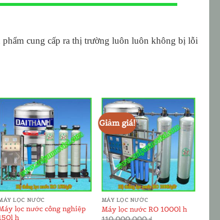
hẩm cung cấp ra thị trường luôn luôn không bị lỗi
Giảm giá!
Giảm
ADD TO
ADD TO
WISHLIST
WISHLIST
MÁY LỌC NƯỚC
MÁY LỌC NƯỚC
MÁY
Máy lọc nước công nghiệp
Máy lọc nước RO 1000l h
Hệ t
150l h
110.000.000
₫
75.