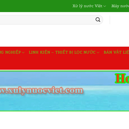
Xử lý nước Việt
Máy nước
NG NGHIỆP
LINH KIỆN – THIẾT BỊ LỌC NƯỚC
BÁN VẬT LI