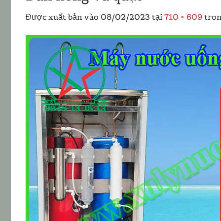
Được xuất bản vào
08/02/2023
tại
710 × 609
tro