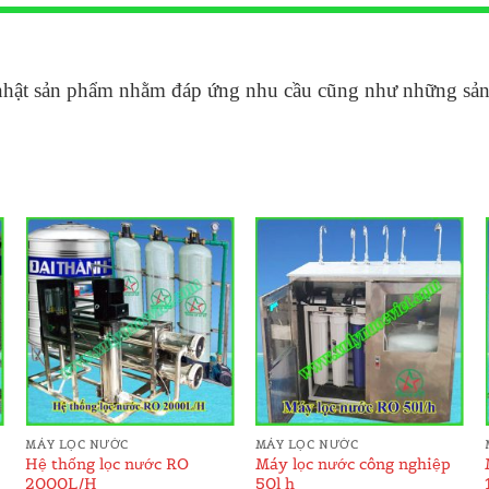
nhật sản phẩm nhằm đáp ứng nhu cầu cũng như những sản p
ADD TO
ADD TO
WISHLIST
WISHLIST
MÁY LỌC NƯỚC
MÁY LỌC NƯỚC
Hệ thống lọc nước RO
Máy lọc nước công nghiệp
2000L/H
50l h