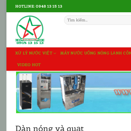
Bỏ
HOTLINE: 0948 13 15 13
qua
nội
Tìm
kiếm:
dung
XỬ LÝ NƯỚC VIỆT
MÁY NƯỚC UỐNG NÓNG LẠNH CÔ
VIDEO HOT
Dàn nóng và quạt