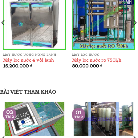
ADD TO
ADD TO
WISHLIST
WISHLIST
MÁY NƯỚC UỐNG NÓNG LẠNH
MÁY LỌC NƯỚC
Máy lọc nước 4 vòi lạnh
Máy lọc nước ro 750l/h
á
16.200.000
₫
80.000.000
₫
ện
.000.000 ₫.
BÀI VIẾT THAM KHẢO
03
01
Th12
Th12