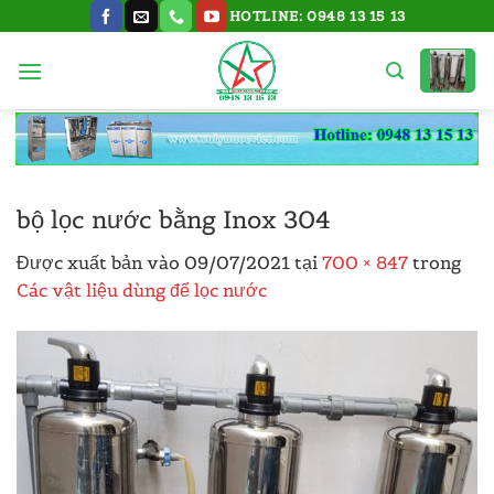
Bỏ
HOTLINE: 0948 13 15 13
qua
nội
dung
bộ lọc nước bằng Inox 304
Được xuất bản vào
09/07/2021
tại
700 × 847
trong
Các vật liệu dùng để lọc nước