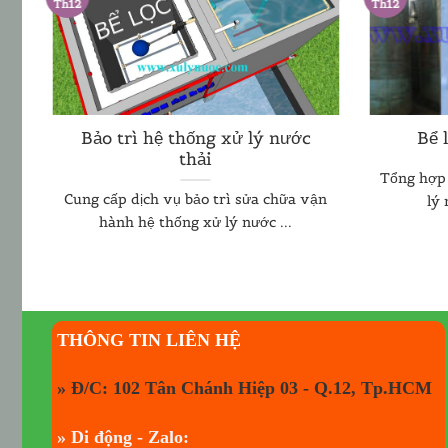
Th12
Th12
Bảo trì hệ thống xử lý nước
Bể 
thải
Tổng hợp 
ệ
Cung cấp dịch vụ bảo trì sửa chữa vận
lý 
hành hệ thống xử lý nước ...
THÔNG TIN LIÊN HỆ
» Đ/C: 102 Tân Chánh Hiệp 03 - Q.12, Tp.HCM
» Di động - Zalo: