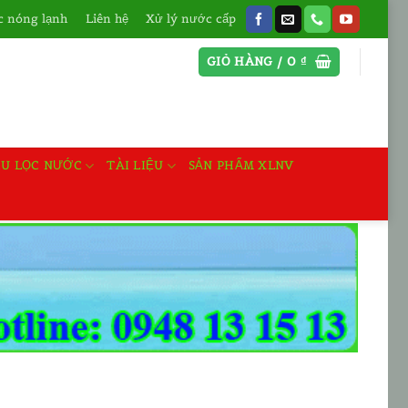
 nóng lạnh
Liên hệ
Xử lý nước cấp
GIỎ HÀNG /
0
₫
ỆU LỌC NƯỚC
TÀI LIỆU
SẢN PHẨM XLNV