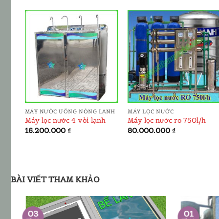
ADD TO
ADD TO
T
WISHLIST
WISHLIST
MÁY NƯỚC UỐNG NÓNG LẠNH
MÁY LỌC NƯỚC
Máy lọc nước 4 vòi lạnh
Máy lọc nước ro 750l/h
16.200.000
₫
80.000.000
₫
00 ₫.
BÀI VIẾT THAM KHẢO
01
03