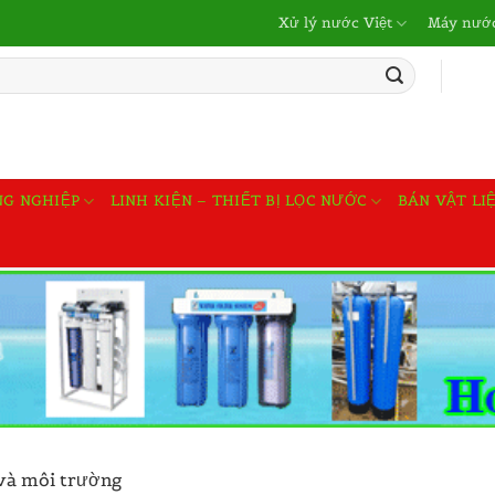
Xử lý nước Việt
Máy nước
NG NGHIỆP
LINH KIỆN – THIẾT BỊ LỌC NƯỚC
BÁN VẬT LI
 và môi trường