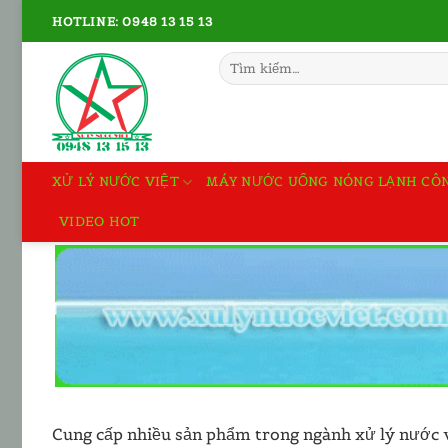
Bỏ
HOTLINE: 0948 13 15 13
qua
nội
Tìm
kiếm:
dung
XỬ LÝ NƯỚC VIỆT
MÁY NƯỚC UỐNG NÓNG LẠNH CÔ
VIDEO HOT
Cung cấp nhiều sản phẩm trong ngành xử lý nước