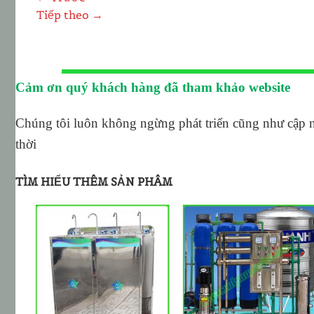
Tiếp theo
→
Cảm ơn quý khách hàng đã tham khảo website
Chúng tôi luôn không ngừng phát triển cũng như cập 
thời
TÌM HIỂU THÊM SẢN PHÂM
ADD TO
ADD TO
T
WISHLIST
WISHLIST