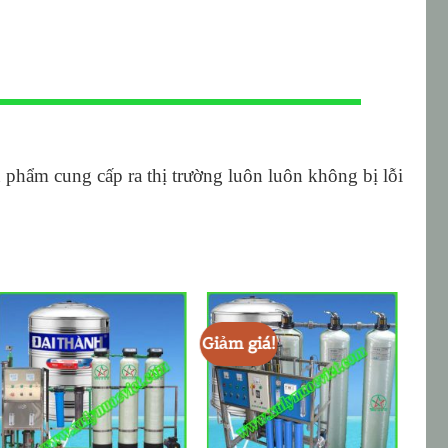
hẩm cung cấp ra thị trường luôn luôn không bị lỗi
Giảm giá!
Giảm
ADD TO
ADD TO
WISHLIST
WISHLIST