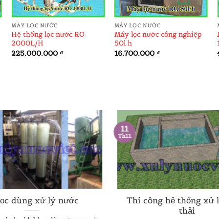
MÁY LỌC NƯỚC
MÁY LỌC NƯỚC
Hệ thống lọc nước RO
Máy lọc nước công nghiệp
2000L/H
50l h
225.000.000
₫
16.700.000
₫
11
Th11
lọc dùng xử lý nước
Thi công hệ thống xử 
thải