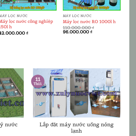
MÁY LỌC NƯỚC
MÁY LỌC NƯỚC
MÁY
Máy lọc nước công nghiệp
Máy lọc nước RO 1000l h
Hệ t
150l h
110.000.000
₫
75.
Giá
Giá
Giá
96.000.000
₫
66.
42.000.000
₫
gốc
hiện
gốc
là:
tại
là:
110.000.000 ₫.
là:
75.0
96.000.000 ₫.
11
Th11
lý nước
Lắp đặt máy nước uống nóng
lạnh