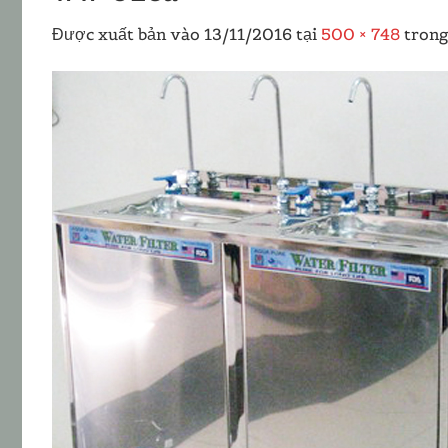
Được xuất bản vào
13/11/2016
tại
500 × 748
tron