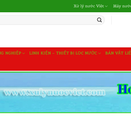
Xử lý nước Việt
Máy nước
NG NGHIỆP
LINH KIỆN – THIẾT BỊ LỌC NƯỚC
BÁN VẬT LI