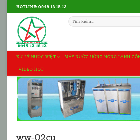
Bỏ
HOTLINE: 0948 13 15 13
qua
nội
Tìm
kiếm:
dung
XỬ LÝ NƯỚC VIỆT
MÁY NƯỚC UỐNG NÓNG LẠNH CÔ
VIDEO HOT
ww-02cu