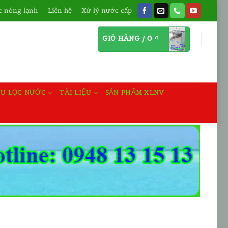
 nóng lạnh
Liên hệ
Xử lý nước cấp
GIỎ HÀNG /
0
₫
ỆU LỌC NƯỚC
TÀI LIỆU
SẢN PHẨM XLNV