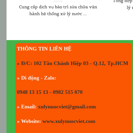
Tổng hợp 
ệ
Cung cấp dịch vụ bảo trì sửa chữa vận
lý 
hành hệ thống xử lý nước ...
THÔNG TIN LIÊN HỆ
» Đ/C: 102 Tân Chánh Hiệp 03 - Q.12, Tp.HCM
» Di động - Zalo:
0948 13 15 13 - 0982 515 070
» Email:
xulynuocviet@gmail.com
» Website:
www.xulynuocviet.com