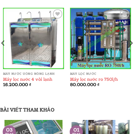
ADD TO
ADD TO
WISHLIST
WISHLIST
MÁY NƯỚC UỐNG NÓNG LẠNH
MÁY LỌC NƯỚC
Máy lọc nước 4 vòi lạnh
Máy lọc nước ro 750l/h
á
16.200.000
₫
80.000.000
₫
ện
.000.000 ₫.
BÀI VIẾT THAM KHẢO
03
01