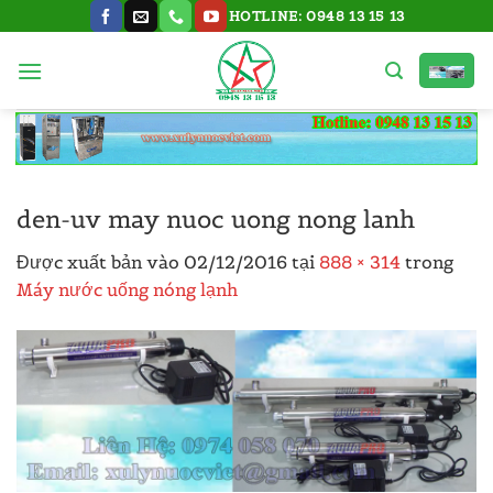
Bỏ
HOTLINE: 0948 13 15 13
qua
nội
dung
den-uv may nuoc uong nong lanh
Được xuất bản vào
02/12/2016
tại
888 × 314
trong
Máy nước uống nóng lạnh