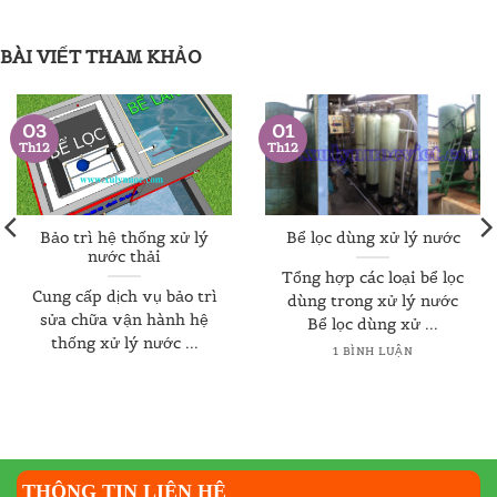
.000.000 ₫.
BÀI VIẾT THAM KHẢO
03
01
Th12
Th12
Bảo trì hệ thống xử lý
Bể lọc dùng xử lý nước
nước thải
Tổng hợp các loại bể lọc
Cung cấp dịch vụ bảo trì
dùng trong xử lý nước
sửa chữa vận hành hệ
Bể lọc dùng xử ...
thống xử lý nước ...
1 BÌNH LUẬN
THÔNG TIN LIÊN HỆ