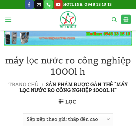
Bỏ
HOTLINE: 0948 13 15 13
qua
nội
dung
máy lọc nước ro công nghiệp
1000l h
TRANG CHỦ
/
SẢN PHẨM ĐƯỢC GẮN THẺ “MÁY
LỌC NƯỚC RO CÔNG NGHIỆP 1000L H”
LỌC