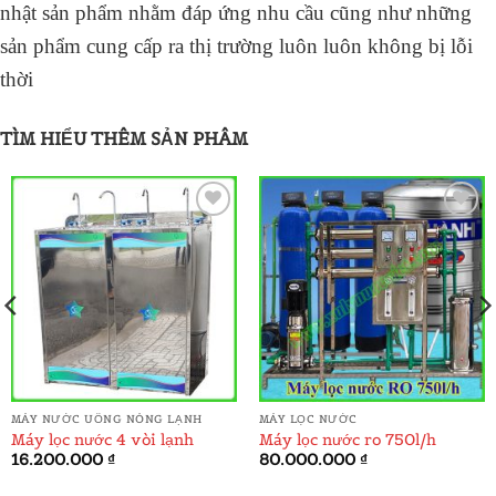
nhật sản phẩm nhằm đáp ứng nhu cầu cũng như những
sản phẩm cung cấp ra thị trường luôn luôn không bị lỗi
thời
TÌM HIỂU THÊM SẢN PHÂM
ADD TO
ADD TO
WISHLIST
WISHLIST
MÁY NƯỚC UỐNG NÓNG LẠNH
MÁY LỌC NƯỚC
Máy lọc nước 4 vòi lạnh
Máy lọc nước ro 750l/h
á
16.200.000
₫
80.000.000
₫
ện