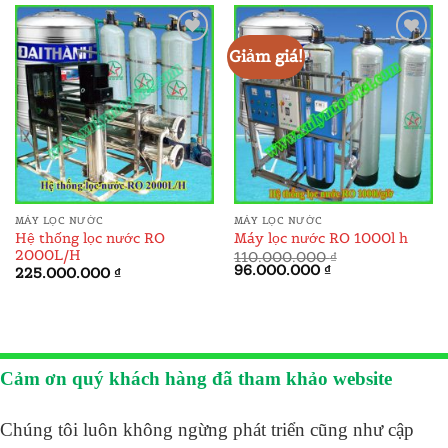
Giảm giá!
ADD TO
ADD TO
WISHLIST
WISHLIST
MÁY LỌC NƯỚC
MÁY LỌC NƯỚC
Hệ thống lọc nước RO
Máy lọc nước RO 1000l h
2000L/H
110.000.000
₫
Giá
Giá
96.000.000
₫
225.000.000
₫
gốc
hiện
là:
tại
110.000.000 ₫.
là:
96.000.000 ₫.
Cảm ơn quý khách hàng đã tham khảo website
Chúng tôi luôn không ngừng phát triển cũng như cập