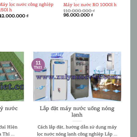
Máy lọc nước công nghiệp
Máy lọc nước RO 1000l h
Hệ t
150l h
110.000.000
₫
75.
Giá
Giá
Giá
96.000.000
₫
66.
42.000.000
₫
gốc
hiện
gốc
là:
tại
là:
110.000.000 ₫.
là:
75.0
96.000.000 ₫.
11
Th11
lý nước
Lắp đặt máy nước uống nóng
lạnh
 đại Hiện
Cách lắp đặt, hướng dẫn sử dụng máy
Thi ...
lọc nước nóng lạnh công nghiệp Lắp ...