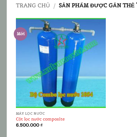
TRANG CHỦ
/
SẢN PHẨM ĐƯỢC GẮN THẺ 
Mới
ADD TO
WISHLIST
MÁY LỌC NƯỚC
Cột lọc nước composite
6.500.000
₫