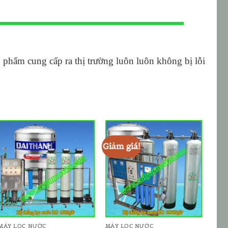
hẩm cung cấp ra thị trường luôn luôn không bị lỗi
Giảm giá!
Giảm
ADD TO
ADD TO
WISHLIST
WISHLIST
MÁY LỌC NƯỚC
MÁY LỌC NƯỚC
MÁY