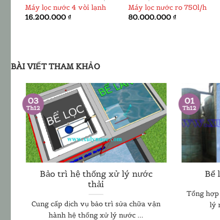
Máy lọc nước 4 vòi lạnh
Máy lọc nước ro 750l/h
16.200.000
₫
80.000.000
₫
00 ₫.
BÀI VIẾT THAM KHẢO
01
03
Th12
Th12
Bảo trì hệ thống xử lý nước
Bể 
thải
Tổng hợp 
ệ
Cung cấp dịch vụ bảo trì sửa chữa vận
lý 
hành hệ thống xử lý nước ...