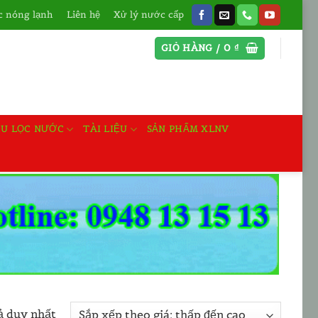
 nóng lạnh
Liên hệ
Xử lý nước cấp
GIỎ HÀNG /
0
₫
ỆU LỌC NƯỚC
TÀI LIỆU
SẢN PHẨM XLNV
ả duy nhất