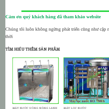
Cảm ơn quý khách hàng đã tham khảo website
Chúng tôi luôn không ngừng phát triển cũng như cập 
thời
TÌM HIỂU THÊM SẢN PHÂM
ADD TO
ADD TO
T
WISHLIST
WISHLIST
MÁY NƯỚC UỐNG NÓNG LẠNH
MÁY LỌC NƯỚC