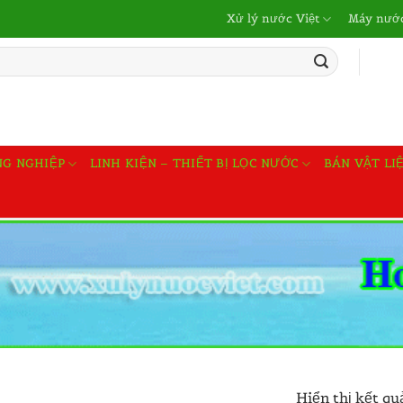
Xử lý nước Việt
Máy nước
NG NGHIỆP
LINH KIỆN – THIẾT BỊ LỌC NƯỚC
BÁN VẬT LI
Hiển thị kết qu