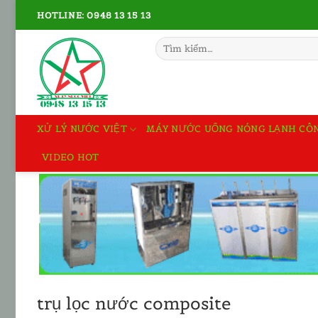
Bỏ
HOTLINE: 0948 13 15 13
qua
nội
Tìm
kiếm:
dung
XỬ LÝ NƯỚC VIỆT
MÁY NƯỚC UỐNG NÓNG LẠNH CÔ
VIDEO HOT
trụ lọc nước composite