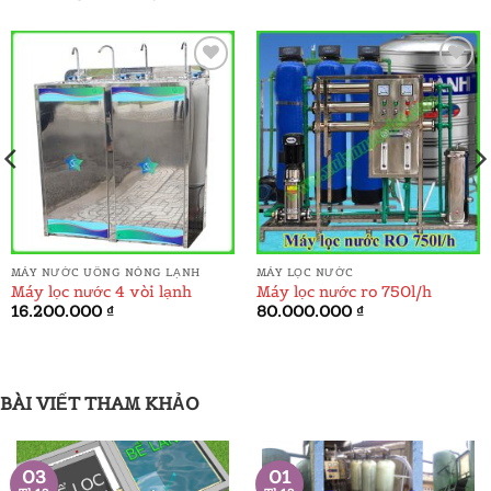
ADD TO
ADD TO
WISHLIST
WISHLIST
MÁY NƯỚC UỐNG NÓNG LẠNH
MÁY LỌC NƯỚC
Máy lọc nước 4 vòi lạnh
Máy lọc nước ro 750l/h
á
16.200.000
₫
80.000.000
₫
ện
.000.000 ₫.
BÀI VIẾT THAM KHẢO
03
01