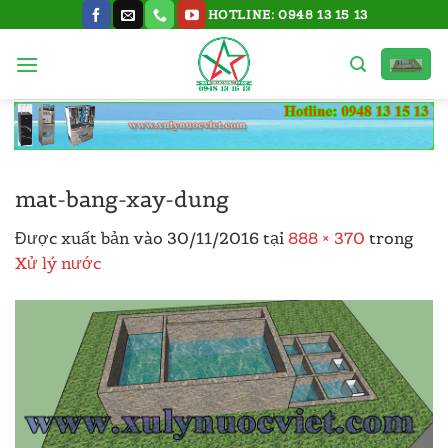
Bỏ
HOTLINE: 0948 13 15 13
qua
nội
dung
mat-bang-xay-dung
Được xuất bản vào
30/11/2016
tại
888 × 370
trong
Xử lý nước