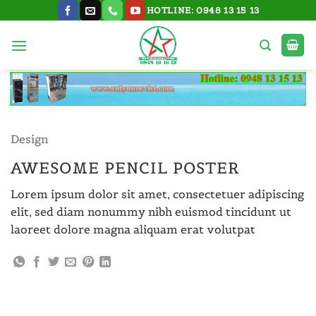
Bỏ
HOTLINE: 0948 13 15 13
qua
nội
dung
Design
AWESOME PENCIL POSTER
Lorem ipsum dolor sit amet, consectetuer adipiscing
elit, sed diam nonummy nibh euismod tincidunt ut
laoreet dolore magna aliquam erat volutpat