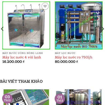
ADD TO
ADD TO
WISHLIST
WISHLIST
MÁY NƯỚC UỐNG NÓNG LẠNH
MÁY LỌC NƯỚC
Máy lọc nước 4 vòi lạnh
Máy lọc nước ro 750l/h
á
16.200.000
₫
80.000.000
₫
ện
.000.000 ₫.
BÀI VIẾT THAM KHẢO
03
01
Th12
Th12