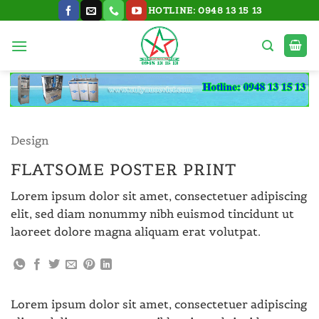
Bỏ
HOTLINE: 0948 13 15 13
qua
nội
dung
Design
FLATSOME POSTER PRINT
Lorem ipsum dolor sit amet, consectetuer adipiscing
elit, sed diam nonummy nibh euismod tincidunt ut
laoreet dolore magna aliquam erat volutpat.
Lorem ipsum dolor sit amet, consectetuer adipiscing