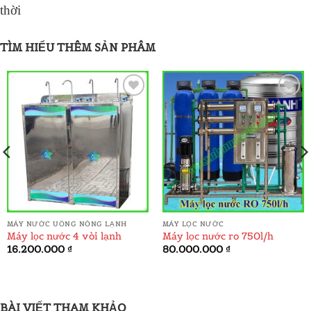
thời
TÌM HIỂU THÊM SẢN PHÂM
ADD TO
ADD TO
WISHLIST
WISHLIST
MÁY NƯỚC UỐNG NÓNG LẠNH
MÁY LỌC NƯỚC
Máy lọc nước 4 vòi lạnh
Máy lọc nước ro 750l/h
á
16.200.000
₫
80.000.000
₫
ện
.000.000 ₫.
BÀI VIẾT THAM KHẢO